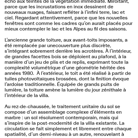
écho aux teintes de la végétation immédiate. Miroitant,
parce que les incrustations en inox dessinent de
nouveaux nuages, faisant refléter à l’infini terre, lac et
ciel. Regardant attentivement, parce que les nouvelles
fenêtres sont comme les cadres qu’on aurait placés pour
mieux contempler le lac et les Alpes au fil des saisons.
L’ancienne grande toiture, aux avant-toits imposants, a
été remplacée par unecouverture plus discrète,
s’intégrant sobrement derrière les acrotères. À l’intérieur,
de grandes facettes bois se déploient au plafond, à la
manière d’un jeu de plis et de replis, exprimant toute la
complexité volumétrique d’une géométrie héritée des
années 1980. À l’extérieur, le toit a été réalisé à partir de
tuiles photovoltaïques brossées, dont la finition évoque
l’ardoise traditionnelle. Équipée de grands puits de
lumière, la toiture amène la lumière du jour zénithale à
l’intérieur de la villa.
Au rez-de-chaussée, le traitement unitaire du sol se
compose d’un assemblage complexe d’éléments en
marbre : un sol résolument contemporain, mais qui
s’inspire de la post-modernité de la villa existante. La
circulation se fait simplement et librement entre chaque
spatialité, d’un demi-niveau à un autre, renouvelant à