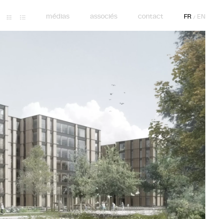
médias
associés
contact
FR
EN
/