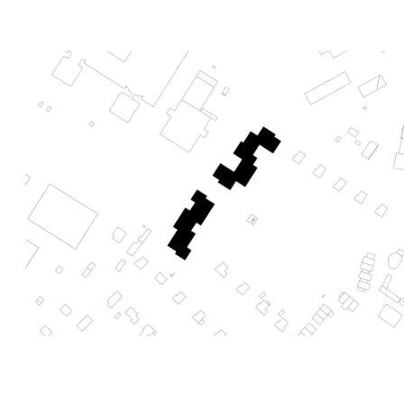
sur sa disposition. L’arrangement devient la finalité et la forme
devient le moyen. Chacun des deux immeubles de logements
est réalisé avec une structure en bois, rationnelle et régulière. La
volumétrie générale des deux bâtiments est rythmée par la
structure, qui définit la forme et la taille des pièces, à l’intérieur
de chaque logement. En façades, la dimension des éléments
pleins est en lien avec cette structure. Les fenêtres sont
déclinées à partir d’un motif vertical et traduisent sans détour la
hiérarchie des différentes pièces. Bien que rationnel, ce système
de grille structurelle permet d’établir de nombreuses
déclinaisons d’appartements.
En collaboration avec ADR Architectes et Face à Face
infographie © Pilippe Cointault
Précédent