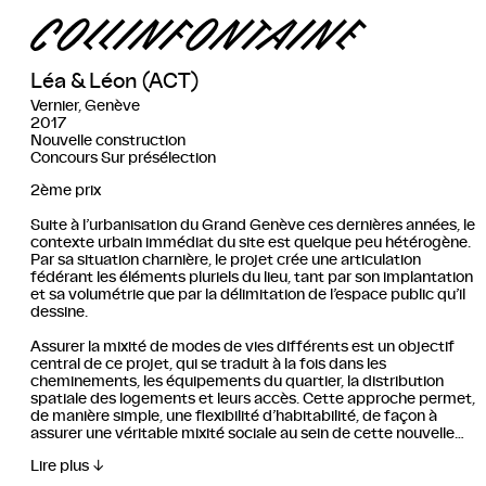
Léa & Léon (ACT)
Vernier, Genève
2017
Nouvelle construction
Concours Sur présélection
2ème prix
Suite à l’urbanisation du Grand Genève ces dernières années, le
contexte urbain immédiat du site est quelque peu hétérogène.
Par sa situation charnière, le projet crée une articulation
fédérant les éléments pluriels du lieu, tant par son implantation
et sa volumétrie que par la délimitation de l’espace public qu’il
dessine.
Assurer la mixité de modes de vies différents est un objectif
central de ce projet, qui se traduit à la fois dans les
cheminements, les équipements du quartier, la distribution
spatiale des logements et leurs accès. Cette approche permet,
de manière simple, une flexibilité d’habitabilité, de façon à
assurer une véritable mixité sociale au sein de cette nouvelle
pièce urbaine à Aïre.
Lire plus
Recourir à la répétition d’une forme simple, c’est mettre l’accent